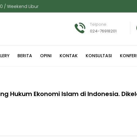
00 / Weekend Libur
Telpone
024-76918201
LERY
BERITA
OPINI
KONTAK
KONSULTASI
KONFER
g Hukum Ekonomi Islam di Indonesia. Dikelol