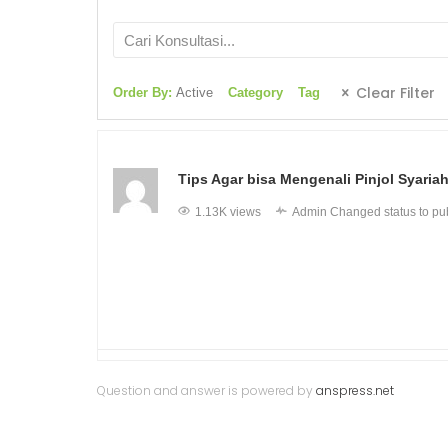
Clear Filter
Order By:
Active
Category
Tag
Tips Agar bisa Mengenali Pinjol Syaria
1.13K views
Admin
Changed status to pu
Question and answer is powered by
anspress.net