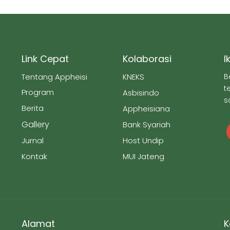
Link Cepat
Kolaborasi
I
Tentang Appheisi
KNEKS
B
t
Program
Asbisindo
s
Berita
Appheisiana
Gallery
Bank Syariah
Jurnal
Host Undip
Kontak
MUI Jateng
Alamat
K