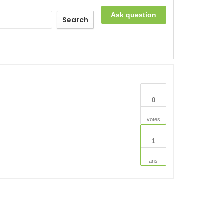
Ask question
Search
0
votes
1
ans