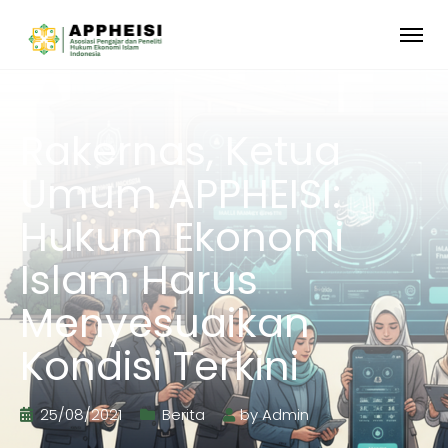
Rakernas, Ketua
Umum APPHEISI:
Hukum Ekonomi
Islam Harus
Menyesuaikan
Kondisi Terkini
25/08/2021
Berita
by
Admin