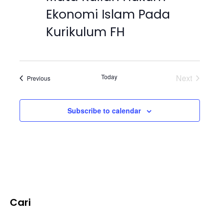
i
Ekonomi Islam Pada
a
g
Kurikulum FH
a
n
t
d
i
V
Today
Next
Events
Previous
o
Events
i
n
Subscribe to calendar
e
w
s
N
Cari
a