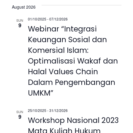
v
v
i
a
e
August 2026
s
e
r
l
e
t
01/10/2025
-
07/12/2026
c
e
n
SUN
9
n
Webinar “Integrasi
h
c
t
t
Keuangan Sosial dan
t
V
d
Komersial Islam:
a
s
i
t
Optimalisasi Wakaf dan
S
e
e
Halal Values Chain
.
w
e
Dalam Pengembangan
s
a
UMKM”
N
r
a
25/10/2025
-
31/12/2026
SUN
c
9
Workshop Nasional 2023
v
h
Mata Kuliah Hukum