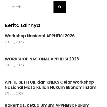
v
i
g
Berita Lainnya
a
Workshop Nasional APPHEISI 2026
29 Jul, 2026
t
i
WORKSHOP NASIONAL APPHEISI 2026
o
29 Jul, 2026
n
APPHEISI, FH UII, dan KNEKS Gelar Workshop
Nasional Mata Kuliah Hukum Ekonomi Islam
25 Jul, 2023
Rakernas, Ketua Umum APPHEISI: Hukum